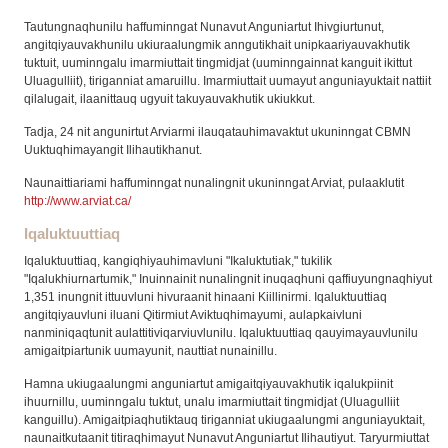
Tautungnaqhunilu haffuminngat Nunavut Anguniartut Ihivgiurtunut,
angitqiyauvakhunilu ukiuraalungmik anngutikhait unipkaariyauvakhutik
tuktuit, uuminngalu imarmiuttait tingmidjat (uuminngainnat kanguit ikittut
Uluagulliit), tiriganniat amaruillu. Imarmiuttait uumayut anguniayuktait nattiit
qilalugait, ilaanittauq ugyuit takuyauvakhutik ukiukkut.
Tadja, 24 nit angunirtut Arviarmi ilauqatauhimavaktut ukuninngat CBMN
Uuktuqhimayangit Ilihautikhanut.
Naunaittiariami haffuminngat nunalingnit ukuninngat Arviat, pulaaklutit
http://www.arviat.ca/
Iqaluktuuttiaq
Iqaluktuuttiaq, kangiqhiyauhimavluni "Ikaluktutiak," tukilik
"Iqalukhiurnartumik," Inuinnainit nunalingnit inuqaqhuni qaffiuyungnaqhiyut
1,351 inungnit ittuuvluni hivuraanit hinaani Kiillinirmi. Iqaluktuuttiaq
angitqiyauvluni iluani Qitirmiut Aviktuqhimayumi, aulapkaivluni
nanminiqaqtunit aulattitiviqarviuvlunilu. Iqaluktuuttiaq qauyimayauvlunilu
amigaitpiartunik uumayunit, nauttiat nunainillu.
Hamna ukiugaalungmi anguniartut amigaitqiyauvakhutik iqalukpiinit
ihuurnillu, uuminngalu tuktut, unalu imarmiuttait tingmidjat (Uluagulliit
kanguillu). Amigaitpiaqhutiktauq tiriganniat ukiugaalungmi anguniayuktait,
naunaitkutaanit titiraqhimayut Nunavut Anguniartut Ilihautiyut. Taryurmiuttat