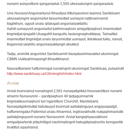
nunami aulayuittumi qangaraaluk 2,500 ukiuraalungmi qangaraaluk.
Una Nunavut Anguniartunut Ilihautiyut ilitturiyauvluni taamna Sanikiluam
ukiuraalungmi anguniartut taryurmiuttait uumayut nattiinainnarnit.
Ilagiikhuni, ugyuit unalu qilalugait anguniarpaktaillu.
Aahiit uumayunit anguniartut tukihinnaqhuni amigaitpiaqhuni imarmiuttait
tingmidjat:qingaliit Uluagulliit kanguillu tautungnaqhutiktauq. Taimaittut
imarmiuttait tingmidjat unalu taryurmiuttat uumayut, ikilukkaat tuktu, nanuit,
tiriganniat ukaliillu anguniarpaktangit ukiukkut.
Tadja, arvinilik angunirtut Sanikiluarmit ilauqatauhimavaktut ukuninngat
CBMN Uuktuqhimayangit Ilihautikhanut.
Naunaittiariami haffuminngat nunalingnit ukuninngat Sanikiluaq, pulaarlutit
http://www.sanikiluaq.ca/i18n/english/index.html
Arviat
Arviat Inuinnainut nunalingnit 2,581 nunaqatigiiktut hivuraaniittuni nunami
ahiarmi Nunavunmi – qanitpiaqhuni 40 tadjaguinnarnik
tingmiakkuurnaqhuni tun’nganiittuni Churchill, Manitobami.
Nunaqatigiikmiuttat ilaliutauyut Inuinnait aallatqiinguyut angayuqaalgit,
haffuminngatut Pallirmiut unalu Ahiarmiut, ingilravakhutik nutqaqhimavlutik
aallatqiinguyunit nunami Nunavunmi. Arviat kangiqhiyauvakhuni
amigaitpiartunik pitquhiitigut nauhimalingnit hakugikpiaqhunilu tunngavilik
Inuktitut uqauhianut.