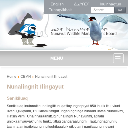
English
ᐃᓄᒃᑎᑐᑦ
Inuinnaqtun
Tuhaqvikhait
Go
MENU
Toggl
Home
CBMN
Nunalingnit Ilingayut
naviga
Nunalingnit Ilingayut
Sanikiluaq
Sanikiluaq Inuinnait nunalingiittuni qaffiuyungaqhiyut 850 inulik ittuuvluni
uvani Qikiqtami, 150 kilamiitatigut ungahingninga hinaani uataa Nunavikmi,
Hatsin Piimi. Una hivuraaniittuq nunalingni Nunavunmi, atiitalu
unipkaariyauvakhunilu Inuktut ittuq qangaraalungmi. Tautungnaqhunilu
taamna amigaitpiaqhuni pitquhituqalgik qikiqtami nanilaaqhuni uvani